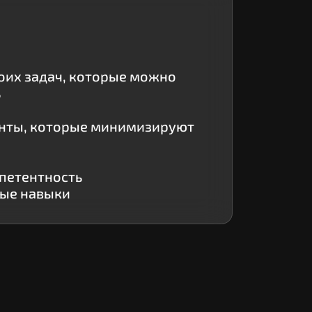
воих задач, которые можно
ь
нты, которые минимизируют
петентность
ные навыки