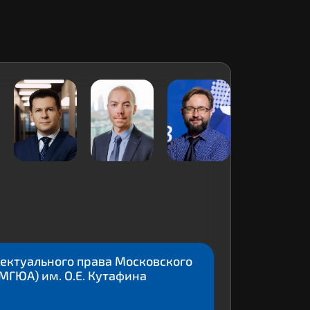
лектуального права Московского
МГЮА) им. О.Е. Кутафина