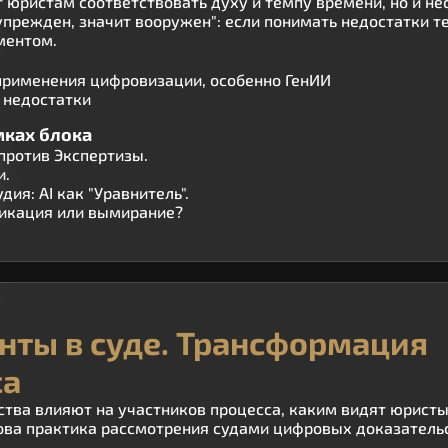
 юристам соответствовать духу и темпу времени, но и нес
прежден, значит вооружен": если понимать недостатки те
ментом.
применения цифровизации, особенно ГенИИ
 недостатки
мках блока
против Экспертизы.
и.
ия: AI как "Уравнитель".
икация или вымирание?
ты в суде. Трансформация
са
ства влияют на участников процесса, каким видят юрис
кова практика рассмотрения судами цифровых доказательс