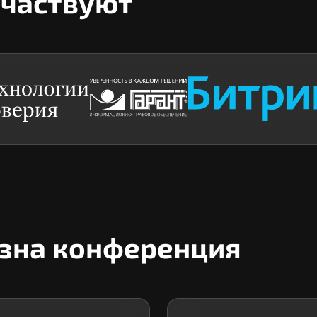
участвуют
езна конференция