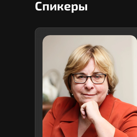
Спикеры
т", главный