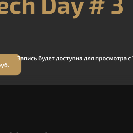
ech Day # 3
Запись будет доступна для просмотра c 1
руб.